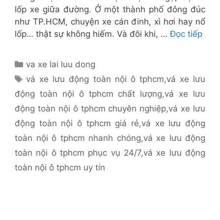
lốp xe giữa đường. Ở một thành phố đông đúc
như TP.HCM, chuyện xe cán đinh, xì hơi hay nổ
lốp… thật sự không hiếm. Và đôi khi, …
Đọc tiếp
Danh
va xe lai luu dong
mục
Thẻ
vá xe lưu động toàn nội ô tphcm
,
vá xe lưu
động toàn nội ô tphcm chất lượng
,
vá xe lưu
động toàn nội ô tphcm chuyên nghiệp
,
vá xe lưu
động toàn nội ô tphcm giá rẻ
,
vá xe lưu động
toàn nội ô tphcm nhanh chóng
,
vá xe lưu động
toàn nội ô tphcm phục vụ 24/7
,
vá xe lưu động
toàn nội ô tphcm uy tín