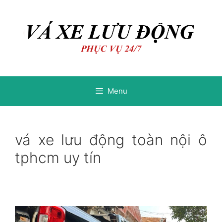
Chuyển
Chuyển
đến
đến
nội
nội
dung
dung
Menu
vá xe lưu động toàn nội ô
tphcm uy tín