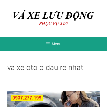
Chuyển
Chuyển
đến
đến
nội
nội
dung
dung
Menu
va xe oto o dau re nhat