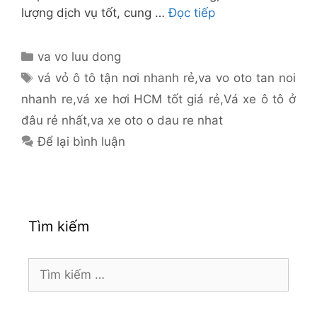
lượng dịch vụ tốt, cung …
Đọc tiếp
Danh
va vo luu dong
mục
Thẻ
vá vỏ ô tô tận nơi nhanh rẻ
,
va vo oto tan noi
nhanh re
,
vá xe hơi HCM tốt giá rẻ
,
Vá xe ô tô ở
đâu rẻ nhất
,
va xe oto o dau re nhat
Để lại bình luận
Tìm kiếm
Tìm
kiếm
cho: