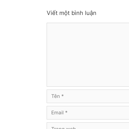
Viết một bình luận
Bình
luận
Tên
Email
Trang