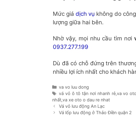
Mức giá
dịch vụ
không do công
lượng giữa hai bên.
Nhờ vậy, mọi
nhu cầu tìm nơi
0937.277.199
Dù đã có chỗ đứng trên thương
nhiều lợi ích nhất cho khách hà
Danh
va vo luu dong
mục
Thẻ
vá vỏ ô tô tận nơi nhanh rẻ
,
va vo oto
nhất
,
va xe oto o dau re nhat
Vá vỏ lưu động An Lạc
Vá lốp lưu động ở Thảo Điền quận 2