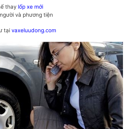
hế thay
lốp xe mới
 người và phương tiện
ư tại
vaxeluudong.com