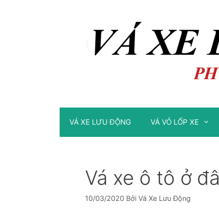
Chuyển
Chuyển
đến
đến
nội
nội
dung
dung
VÁ XE LƯU ĐỘNG
VÁ VỎ LỐP XE
Vá xe ô tô ở đ
10/03/2020
Bởi
Vá Xe Lưu Động