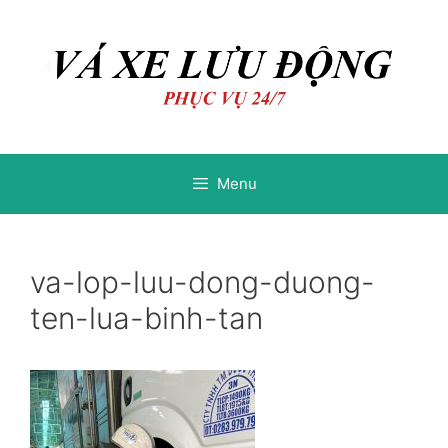
Chuyển
Chuyển
đến
đến
nội
nội
dung
dung
Menu
va-lop-luu-dong-duong-
ten-lua-binh-tan