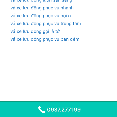
vá xe lưu động luôn sẵn sàng
vá xe lưu động phục vụ nhanh
vá xe lưu động phục vụ nội ô
vá xe lưu động phục vụ trung tâm
vá xe lưu động gọi là tới
vá xe lưu động phục vụ ban đêm
0937.277.199
© 2026
•
VÁ XE LƯU ĐỘNG