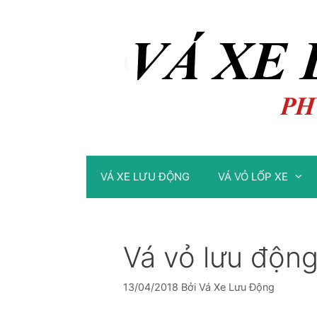
Chuyển
Chuyển
đến
đến
nội
nội
dung
dung
VÁ XE LƯU ĐỘNG
VÁ VỎ LỐP XE
Vá vỏ lưu độn
13/04/2018
Bởi
Vá Xe Lưu Động