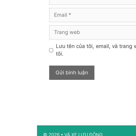
Email
Trang
web
Lưu tên của tôi, email, và trang 
tôi.
© 2026
•
VÁ XE LƯU ĐỘNG