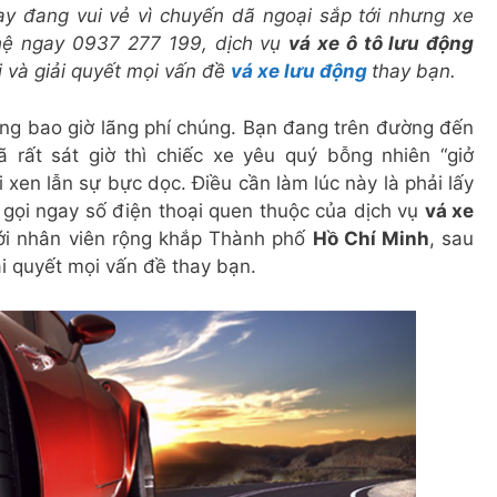
ay đang vui vẻ vì chuyến dã ngoại sắp tới nhưng xe
 hệ ngay 0937 277 199, dịch vụ
vá xe ô tô lưu động
i và giải quyết mọi vấn đề
vá xe lưu động
thay bạn.
ừng bao giờ lãng phí chúng. Bạn đang trên đường đến
 rất sát giờ thì chiếc xe yêu quý bỗng nhiên “giở
ối xen lẫn sự bực dọc. Điều cần làm lúc này là phải lấy
và gọi ngay số điện thoại quen thuộc của dịch vụ
vá xe
ưới nhân viên rộng khắp Thành phố
Hồ Chí Minh
, sau
ải quyết mọi vấn đề thay bạn.