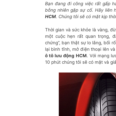
Bạn đang đi công việc rất gấp h
bỗng nhiên gặp sự cố. Hãy liên
HCM
. Chúng tôi sẽ có mặt kịp thờ
Thời gian và sức khỏe là vàng, đ
một cuộc hẹn rất quan trọng, đã
chứng”, bạn thật sự lo lắng, bối r
lại bình tĩnh, mở điện thoại lên 
ô tô lưu động HCM
. Với mạng l
10 phút chúng tôi sẽ có mặt và gi