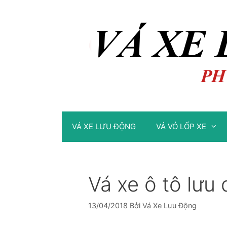
Chuyển
Chuyển
đến
đến
nội
nội
dung
dung
VÁ XE LƯU ĐỘNG
VÁ VỎ LỐP XE
Vá xe ô tô lư
13/04/2018
Bởi
Vá Xe Lưu Động