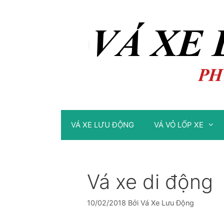
Chuyển
Chuyển
đến
đến
nội
nội
dung
dung
VÁ XE LƯU ĐỘNG
VÁ VỎ LỐP XE
Vá xe di động
10/02/2018
Bởi
Vá Xe Lưu Động