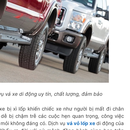
ụ vá xe di động uy tín, chất lượng, đảm bảo
xe bị xì lốp khiến chiếc xe như người bị mất đi chân
dễ bị chậm trễ các cuộc hẹn quan trọng, công việc
 mỏi không đáng có. Dịch vụ
vá vỏ lốp xe
di động của