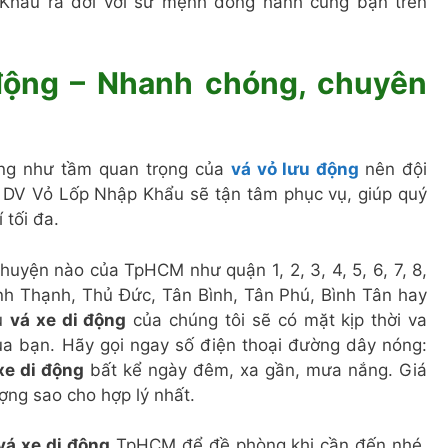
hẩu ra đời với sứ mệnh đồng hành cùng bạn trên
 động – Nhanh chóng, chuyên
ũng như tầm quan trọng của
vá vỏ lưu động
nên đội
 DV Vỏ Lốp Nhập Khẩu sẽ tận tâm phục vụ, giúp quý
 tối đa.
huyện nào của TpHCM như quận 1, 2, 3, 4, 5, 6, 7, 8,
ình Thạnh, Thủ Đức, Tân Bình, Tân Phú, Bình Tân hay
vụ
vá xe di động
của chúng tôi sẽ có mặt kịp thời va
ủa bạn. Hãy gọi ngay số điện thoại đường dây nóng:
xe di động
bất kể ngày đêm, xa gần, mưa nắng. Giá
ợng sao cho hợp lý nhất.
vá xe di động
TpHCM để đề phòng khi cần đến nhé.