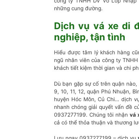
công ty TNHH DV Vỏ Lốp Nhập K
những cung đường.
Dịch vụ vá xe di
nghiệp, tận tình
Hiểu được tâm lý khách hàng c
ngũ nhân viên của công ty TNHH
khách tiết kiệm thời gian và chi phí
Dù bạn gặp sự cố trên quận nào, 
9, 10, 11, 12, quận Phú Nhuận, B
huyện Hóc Môn, Củ Chi… dịch 
nhanh chóng giải quyết vấn đề c
0937277199. Chúng tôi nhận
vá 
cả có thể thỏa thuận và thương lư
Lưu ngay 0937277199 – dịch vụ