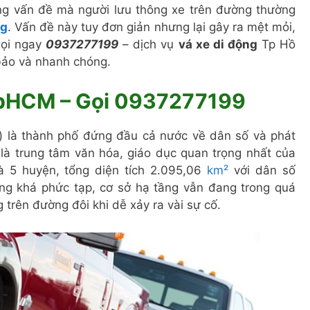
ững vấn đề mà người lưu thông xe trên đường thường
ng
. Vấn đề này tuy đơn giản nhưng lại gây ra mệt mỏi,
gọi ngay
0937277199
– dịch vụ
vá xe di động
Tp Hồ
 bảo và nhanh chóng.
 TpHCM – Gọi 0937277199
) là thành phố đứng đầu cả nước về dân số và phát
g là trung tâm văn hóa, giáo dục quan trọng nhất của
 5 huyện, tổng diện tích 2.095,06
km²
với dân số
ông khá phức tạp, cơ sở hạ tầng vẫn đang trong quá
g trên đường đôi khi dễ xảy ra vài sự cố.