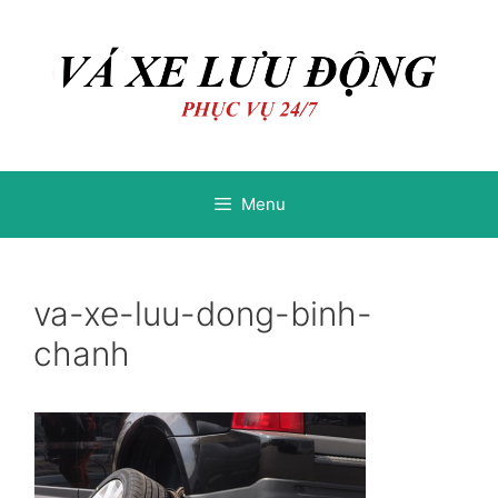
Chuyển
Chuyển
đến
đến
nội
nội
dung
dung
Menu
va-xe-luu-dong-binh-
chanh