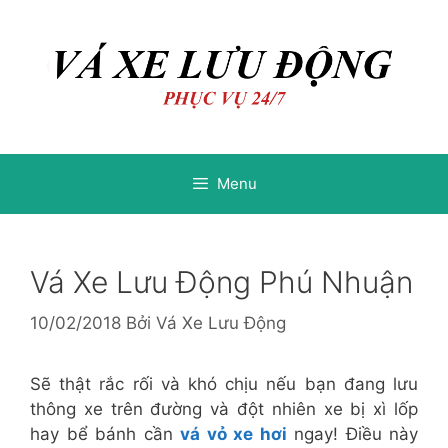
Chuyển
Chuyển
đến
đến
nội
nội
dung
dung
Menu
Vá Xe Lưu Động Phú Nhuận
10/02/2018
Bởi
Vá Xe Lưu Động
Sẽ thật rắc rối và khó chịu nếu bạn đang lưu
thông xe trên đường và đột nhiên xe bị xì lốp
hay bể bánh cần
vá vỏ xe hơi
ngay! Điều này