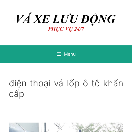
Chuyển
Chuyển
đến
đến
nội
nội
dung
dung
Menu
điện thoại vá lốp ô tô khẩn
cấp