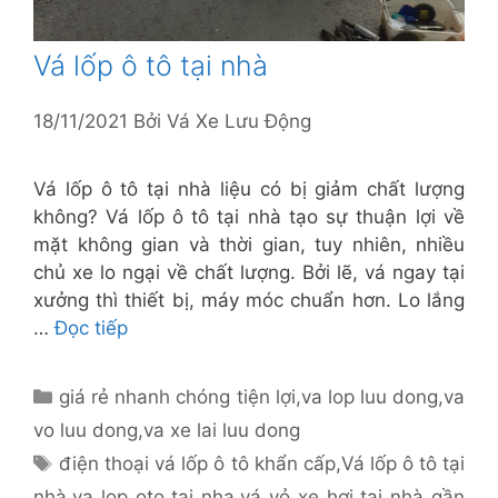
Vá lốp ô tô tại nhà
18/11/2021
Bởi
Vá Xe Lưu Động
Vá lốp ô tô tại nhà liệu có bị giảm chất lượng
không? Vá lốp ô tô tại nhà tạo sự thuận lợi về
mặt không gian và thời gian, tuy nhiên, nhiều
chủ xe lo ngại về chất lượng. Bởi lẽ, vá ngay tại
xưởng thì thiết bị, máy móc chuẩn hơn. Lo lắng
…
Đọc tiếp
Danh
giá rẻ nhanh chóng tiện lợi
,
va lop luu dong
,
va
mục
vo luu dong
,
va xe lai luu dong
Thẻ
điện thoại vá lốp ô tô khẩn cấp
,
Vá lốp ô tô tại
nhà
,
va lop oto tai nha
,
vá vỏ xe hơi tại nhà gần