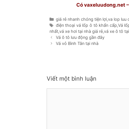
Có vaxeluudong.net – 
Danh
giá rẻ nhanh chóng tiện lợi
,
va lop luu
mục
Thẻ
điện thoại vá lốp ô tô khẩn cấp
,
Vá lố
nhất
,
vá xe hơi tại nhà giá rẻ
,
vá xe ô tô tạ
Vá ô tô lưu động gần đây
Vá vỏ Bình Tân tại nhà
Viết một bình luận
Bình
luận