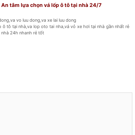
An tâm lựa chọn vá lốp ô tô tại nhà 24/7
 dong
,
va vo luu dong
,
va xe lai luu dong
p ô tô tại nhà
,
va lop oto tai nha
,
vá vỏ xe hơi tại nhà gần nhất rẻ
i nhà 24h nhanh rẻ tốt