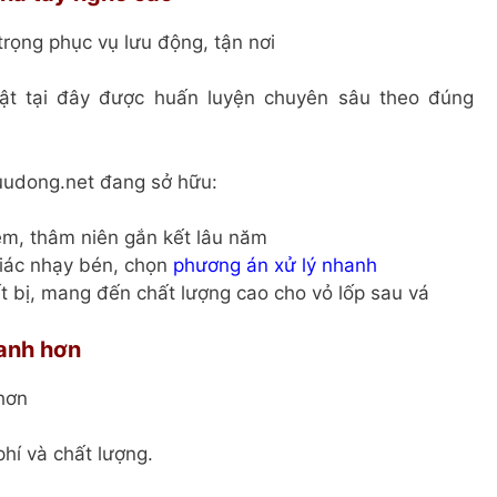
rọng phục vụ lưu động, tận nơi
ật tại đây được huấn luyện chuyên sâu theo đúng
luudong.net đang sở hữu:
ệm, thâm niên gắn kết lâu năm
giác nhạy bén, chọn
phương án xử lý nhanh
ết bị, mang đến chất lượng cao cho vỏ lốp sau vá
hanh hơn
 hơn
phí và chất lượng.