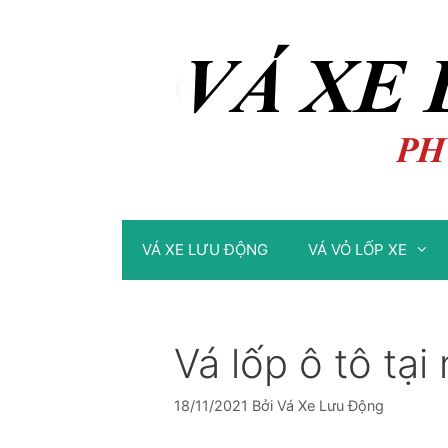
Chuyển
Chuyển
đến
đến
nội
nội
dung
dung
VÁ XE LƯU ĐỘNG
VÁ VỎ LỐP XE
Vá lốp ô tô tại
18/11/2021
Bởi
Vá Xe Lưu Động