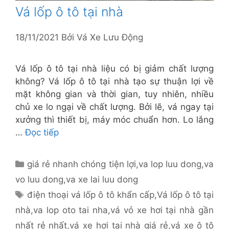
Vá lốp ô tô tại nhà
18/11/2021
Bởi
Vá Xe Lưu Động
Vá lốp ô tô tại nhà liệu có bị giảm chất lượng
không? Vá lốp ô tô tại nhà tạo sự thuận lợi về
mặt không gian và thời gian, tuy nhiên, nhiều
chủ xe lo ngại về chất lượng. Bởi lẽ, vá ngay tại
xưởng thì thiết bị, máy móc chuẩn hơn. Lo lắng
…
Đọc tiếp
Danh
giá rẻ nhanh chóng tiện lợi
,
va lop luu dong
,
va
mục
vo luu dong
,
va xe lai luu dong
Thẻ
điện thoại vá lốp ô tô khẩn cấp
,
Vá lốp ô tô tại
nhà
,
va lop oto tai nha
,
vá vỏ xe hơi tại nhà gần
nhất rẻ nhất
,
vá xe hơi tại nhà giá rẻ
,
vá xe ô tô