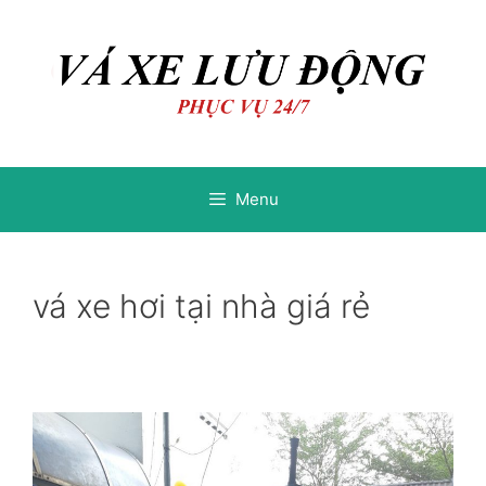
Chuyển
Chuyển
đến
đến
nội
nội
dung
dung
Menu
vá xe hơi tại nhà giá rẻ