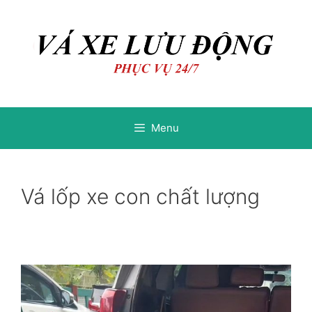
Chuyển
Chuyển
đến
đến
nội
nội
dung
dung
Menu
Vá lốp xe con chất lượng