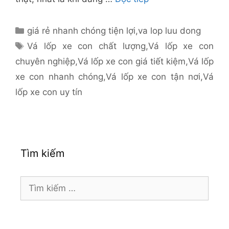
Danh
giá rẻ nhanh chóng tiện lợi
,
va lop luu dong
mục
Thẻ
Vá lốp xe con chất lượng
,
Vá lốp xe con
chuyên nghiệp
,
Vá lốp xe con giá tiết kiệm
,
Vá lốp
xe con nhanh chóng
,
Vá lốp xe con tận nơi
,
Vá
lốp xe con uy tín
Tìm kiếm
Tìm
kiếm
cho: