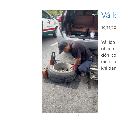
Vá 
10/11/2
Vá lốp
nhanh 
đón co
mềm hơ
khi đa