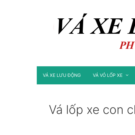
Chuyển
Chuyển
đến
đến
nội
nội
dung
dung
VÁ XE LƯU ĐỘNG
VÁ VỎ LỐP XE
Vá lốp xe con 