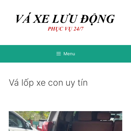
Chuyển
Chuyển
đến
đến
nội
nội
dung
dung
Menu
Vá lốp xe con uy tín