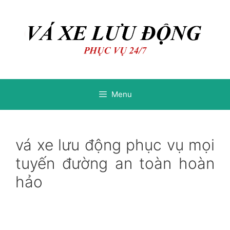
Chuyển
Chuyển
đến
đến
nội
nội
dung
dung
Menu
vá xe lưu động phục vụ mọi
tuyến đường an toàn hoàn
hảo