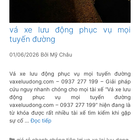
vá xe lưu động phục vụ mọi
tuyến đường
01/06/2026
Bởi
Mỹ Châu
Vá xe lưu động phục vụ mọi tuyến đường
vaxeluudong.com – 0937 277 199 – Giải pháp
cứu nguy nhanh chóng cho mọi tài xế “Vá xe lưu
động phục vụ mọi tuyến đường
vaxeluudong.com – 0937 277 199” hiện đang là
từ khóa được rất nhiều tài xế tìm kiếm khi gặp
sự cố …
Đọc tiếp
Danh
giá rẻ nhanh chóng tiện lợi
,
va xe lai luu dong