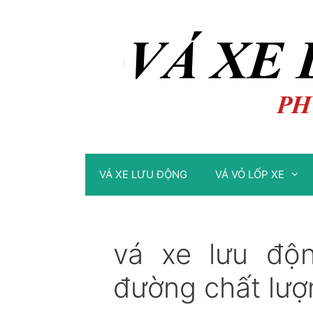
Chuyển
Chuyển
đến
đến
nội
nội
dung
dung
VÁ XE LƯU ĐỘNG
VÁ VỎ LỐP XE
vá xe lưu độ
đường chất lượ