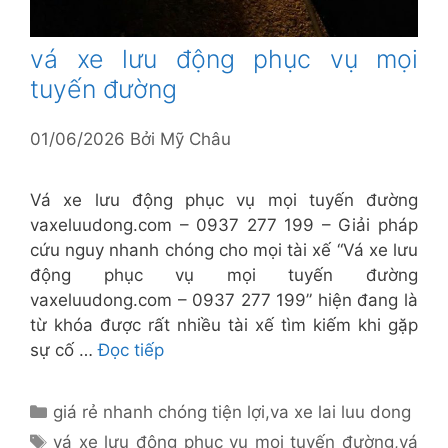
vá xe lưu động phục vụ mọi
tuyến đường
01/06/2026
Bởi
Mỹ Châu
Vá xe lưu động phục vụ mọi tuyến đường
vaxeluudong.com – 0937 277 199 – Giải pháp
cứu nguy nhanh chóng cho mọi tài xế “Vá xe lưu
động phục vụ mọi tuyến đường
vaxeluudong.com – 0937 277 199” hiện đang là
từ khóa được rất nhiều tài xế tìm kiếm khi gặp
sự cố …
Đọc tiếp
Danh
giá rẻ nhanh chóng tiện lợi
,
va xe lai luu dong
mục
Thẻ
vá xe lưu động phục vụ mọi tuyến đường
,
vá