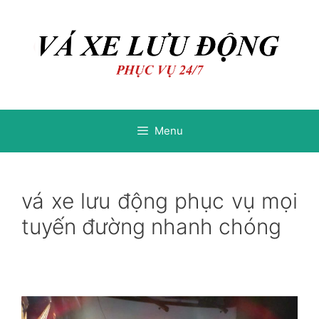
Chuyển
Chuyển
đến
đến
nội
nội
dung
dung
Menu
vá xe lưu động phục vụ mọi
tuyến đường nhanh chóng