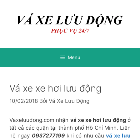
Chuyển
Chuyển
đến
đến
nội
nội
dung
dung
Menu
Vá xe xe hơi lưu động
10/02/2018
Bởi
Vá Xe Lưu Động
Vaxeluudong.com nhận
vá xe xe hơi lưu động
ở
tất cả các quận tại thành phố Hồ Chí Minh. Liên
hệ ngay
0937277199
khi có nhu cầu
vá xe lưu